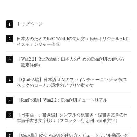
トップページ
日本人のためのRVC WebUIの使い方：簡単オリジナルAIボ
イスチェンジャー作成
【Wan2.2】RunPod編：日本人のためのComfyUIの使い方
（設定詳解）
【QLoRA編】日本語LLMのファインチューニング & 低ス
ペックのローカル環境のアプリで動かす
【RunPod編】Wan2.2：ComfyUIチュートリアル
【日本語 - 手書き編】シンプルな横書き・縦書き文章の日
本語手書き文字検出（ブロック→行と列→個別文字）
【Q&A集】RVC WebUIの使い方 - チュートリアル動画への