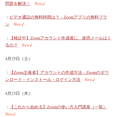
問題を解決！
New♪
：
ビデオ通話の無料時間は？ – Zoomアプリの無料プラ
ン
New♪
：
【検証中】Zoomアカウント作成後に、迷惑メールはく
るの？
New♪
4月25日（土）
：
【Zoom主催者】アカウントの作成方法 – Zoomのダウ
ンロード・インストール・ログイン方法
New♪
4月23日（木）
：
【これから始める】Zoomの使い方入門講座（一覧）
New♪