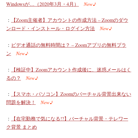
Windowsが…（2020年3月・4月）
New♪
：
【Zoom主催者】アカウントの作成方法 – Zoomのダウ
ンロード・インストール・ログイン方法
New♪
：
ビデオ通話の無料時間は？ – Zoomアプリの無料プラ
ン
New♪
：
【検証中】Zoomアカウント作成後に、迷惑メールはく
るの？
New♪
：
【スマホ・パソコン】Zoomのバーチャル背景出来ない
問題を解決！
New♪
：
【在宅勤務で気になる!?】バーチャル背景・テレワー
ク背景 まとめ