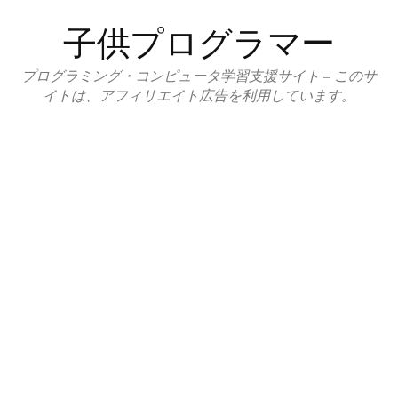
コ
子供プログラマー
ン
テ
プログラミング・コンピュータ学習支援サイト – このサ
ン
イトは、アフィリエイト広告を利用しています。
ツ
へ
ス
キ
ッ
プ