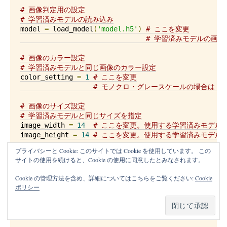
# 画像判定用の設定
# 学習済みモデルの読み込み
model 
=
 load_model
(
'model.h5'
)
# ここを変更
# 学習済みモデルの画
# 画像のカラー設定
# 学習済みモデルと同じ画像のカラー設定
color_setting 
=
1
# ここを変更
# モノクロ・グレースケールの場合は「1
# 画像のサイズ設定
# 学習済みモデルと同じサイズを指定
image_width 
=
14
# ここを変更。使用する学習済みモデルと
image_height 
=
14
# ここを変更。使用する学習済みモデルと
プライバシーと Cookie: このサイトでは Cookie を使用しています。 この
サイトの使用を続けると、Cookie の使用に同意したとみなされます。
# 膨張処理の設定
# OCRしたい画像に合わせて微調整が必要（文字の太さ・文字
Cookie の管理方法を含め、詳細についてはこちらをご覧ください:
Cookie
#【横書き】大まかな文字領域の検出（ブロック検出）のための
ポリシー
block_horizontal_kernel_hight 
=
5
# カーネルの縦の
block_horizontal_kernel_width 
=
5
# カーネルの横の幅
block_horizontal_iterations 
=
5
# 膨張処理回数