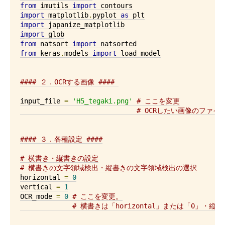
from
 imutils 
import
import
 matplotlib
.
pyplot 
as
import
import
from
 natsort 
import
from
 keras
.
models 
import
 load_model

#### ２．OCRする画像 #### 
input_file 
=
'H5_tegaki.png'
# ここを変更
# OCRしたい画像のファ
#### ３．各種設定 ####
# 横書き・縦書きの設定
# 横書きの文字領域検出・縦書きの文字領域検出の選択
horizontal 
=
0
vertical 
=
1
OCR_mode 
=
0
# ここを変更。
# 横書きは「horizontal」または「0」・縦書