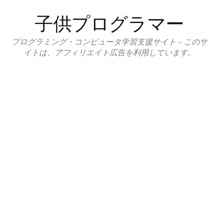
コ
子供プログラマー
ン
テ
プログラミング・コンピュータ学習支援サイト – このサ
ン
イトは、アフィリエイト広告を利用しています。
ツ
へ
ス
キ
ッ
プ