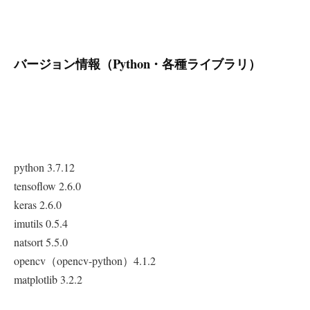
バージョン情報（Python・各種ライブラリ）
python 3.7.12
tensoflow 2.6.0
keras 2.6.0
imutils 0.5.4
natsort 5.5.0
opencv（opencv-python）4.1.2
matplotlib 3.2.2