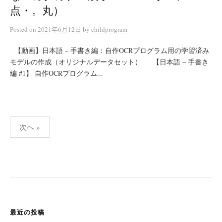
点・。丸）
Posted
on
2021年6月12日
by
childprogram
【動画】日本語 – 手書き編：自作OCRプログラム用の学習済み
モデルの作成（オリジナルデータセット） 【日本語 – 手書き
編 #1】 自作OCRプログラム...
投
次へ »
稿
の
ペ
ー
ジ
送
最近の投稿