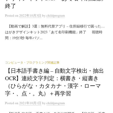
終了
Posted
on
2022年10月3日
by
childprogram
【動画で解説】3選：無料代替アプリ – 住所録移行で困った…
はがきデザインキット2023「あて名印刷機能」終了 視聴時
間：19分3秒 毎年パソ...
コンピュータ・プログラミング関連記事
【日本語手書き編 – 自動文字検出・抽出
OCR】連続文字判定：横書き・縦書き
（ひらがな・カタカナ・漢字・ローマ
字・、点・。丸）＋再学習
Posted
on
2021年10月1日
by
childprogram