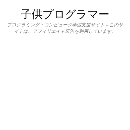
コ
子供プログラマー
ン
テ
プログラミング・コンピュータ学習支援サイト – このサ
ン
イトは、アフィリエイト広告を利用しています。
ツ
へ
ス
キ
ッ
プ