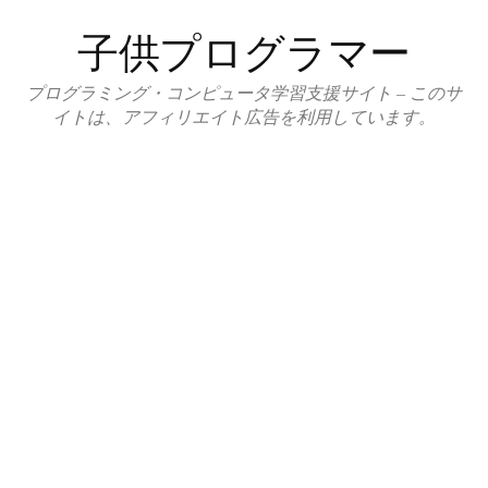
コ
子供プログラマー
ン
テ
プログラミング・コンピュータ学習支援サイト – このサ
ン
イトは、アフィリエイト広告を利用しています。
ツ
へ
ス
キ
ッ
プ