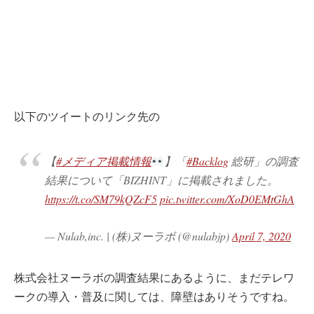
以下のツイートのリンク先の
【
#メディア掲載情報
】「
#Backlog
総研」の調査
結果について「BIZHINT」に掲載されました。
https://t.co/SM79kQZcF5
pic.twitter.com/XoD0EMtGhA
— Nulab,inc. | (株)ヌーラボ (@nulabjp)
April 7, 2020
株式会社ヌーラボの調査結果にあるように、まだテレワ
ークの導入・普及に関しては、障壁はありそうですね。