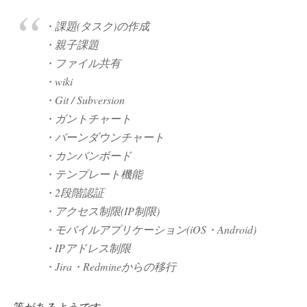
・課題(タスク)の作成
・親子課題
・ファイル共有
・wiki
・Git / Subversion
・ガントチャート
・バーンダウンチャート
・カンバンボード
・テンプレート機能
・2段階認証
・アクセス制限(IP制限)
・モバイルアプリケーション(iOS・Android)
・IPアドレス制限
・Jira・Redmineからの移行
等があるようです。