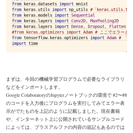
from
 keras
.
datasets 
import
from
 keras
.
utils 
import
 np_utils 
#「keras.utils
from
 keras
.
models 
import
Sequential
from
 keras
.
layers 
import
Conv2D
,
MaxPooling2D
from
 keras
.
layers 
import
Dense
,
Dropout
,
Flatten
#from keras.optimizers import Adam # ここで
from
 tensorflow
.
keras
.
optimizers 
import
Adam
# 「te
import
 time
まずは、今回の機械学習プログラムで必要なライブラリ
などをインポートします。
Google ColaboratoryのJupyterノートブックの環境で #2〜#8
のコードを入力後にプログラムを実行してみてエラー表
示がでたものを上記のように記載しました。現在書籍
や、インターネット上に公開されているサンプルコード
によっては、プラスアルファの内容の追記もあるのでは