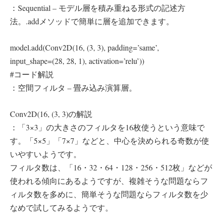
：Sequential – モデル層を積み重ねる形式の記述方
法。.addメソッドで簡単に層を追加できます。
model.add(Conv2D(16, (3, 3), padding=’same’,
input_shape=(28, 28, 1), activation=’relu’))
#コード解説
：空間フィルタ – 畳み込み演算層。
Conv2D(16, (3, 3)の解説
：「3×3」の大きさのフィルタを16枚使うという意味で
す。「5×5」「7×7」などと、中心を決められる奇数が使
いやすいようです。
フィルタ数は、「16・32・64・128・256・512枚」などが
使われる傾向にあるようですが、複雑そうな問題ならフ
ィルタ数を多めに、簡単そうな問題ならフィルタ数を少
なめで試してみるようです。