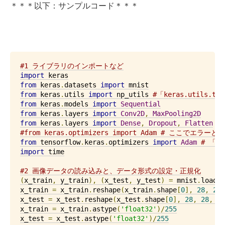
＊＊＊以下：サンプルコード＊＊＊
#1 ライブラリのインポートなど
import
from
 keras
.
datasets 
import
from
 keras
.
utils 
import
 np_utils 
#「keras.utils
from
 keras
.
models 
import
Sequential
from
 keras
.
layers 
import
Conv2D
,
MaxPooling2D
from
 keras
.
layers 
import
Dense
,
Dropout
,
Flatten
#from keras.optimizers import Adam # ここで
from
 tensorflow
.
keras
.
optimizers 
import
Adam
# 「te
import
 time

#2 画像データの読み込みと、データ形式の設定・正規化
(
x_train
,
 y_train
),
(
x_test
,
 y_test
)
=
 mnist
.
load_d
x_train 
=
 x_train
.
reshape
(
x_train
.
shape
[
0
],
28
,
28
,
x_test 
=
 x_test
.
reshape
(
x_test
.
shape
[
0
],
28
,
28
,
1
)
x_train 
=
 x_train
.
astype
(
'float32'
)/
255
x_test 
=
 x_test
.
astype
(
'float32'
)/
255