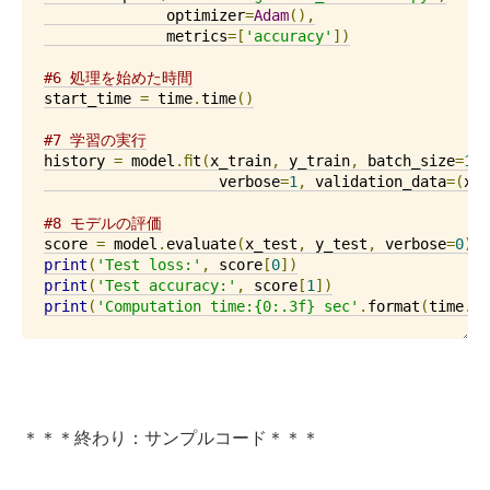
              optimizer
=
Adam
(),
              metrics
=[
'accuracy'
])
#6 処理を始めた時間
start_time 
=
 time
.
time
()
#7 学習の実行
history 
=
 model
.ﬁ
t
(
x_train
,
 y_train
,
 batch_size
=
102
                    verbose
=
1
,
 validation_data
=(
x_t
#8 モデルの評価
score 
=
 model
.
evaluate
(
x_test
,
 y_test
,
 verbose
=
0
)
print
(
'Test loss:'
,
 score
[
0
])
print
(
'Test accuracy:'
,
 score
[
1
])
print
(
'Computation time:{0:.3f} sec'
.
format
(
time
.
ti
＊＊＊終わり：サンプルコード＊＊＊