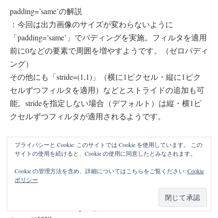
padding=’same’の解説
：今回は出力画像のサイズが変わらないように
「padding=’same’」でパディングを実施。フィルタを適用
前に0などの要素で周囲を増やすようです。（ゼロパディ
ング）
その他にも「stride=(1,1)」（横に1ピクセル・縦に1ピク
セルずつフィルタを適用）などとストライドの追加も可
能。strideを指定しない場合（デフォルト）は縦・横1ピ
クセルずつフィルタが適用されるようです。
activation=’relu’の解説
プライバシーと Cookie: このサイトでは Cookie を使用しています。 この
サイトの使用を続けると、Cookie の使用に同意したとみなされます。
：活性化関数「ReLU（Rectified Linear Unit）- ランプ関
数」。フィルタ後の画像に実施。入力が0以下の時は出力
Cookie の管理方法を含め、詳細についてはこちらをご覧ください:
Cookie
ポリシー
0。入力が0より大きい場合はそのまま出力する。
model.add(MaxPooling2D(pool_size=(2, 2)))