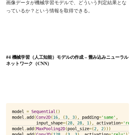
画像データが機械学習モデルで、どういう判定結果とな
っているか？という情報を取得できる。
#4 機械学習（人工知能）モデルの作成 – 畳み込みニューラル
ネットワーク（CNN）
model 
=
Sequential
()
model
.
add
(
Conv2D
(
16
,
(
3
,
3
),
 padding
=
'same'
,
          input_shape
=(
28
,
28
,
1
),
 activation
=
'relu
model
.
add
(
MaxPooling2D
(
pool_size
=(
2
,
2
)))
model
.
add
(
Conv2D
(
128
,
(
3
,
3
),
 activation
=
'relu'
))