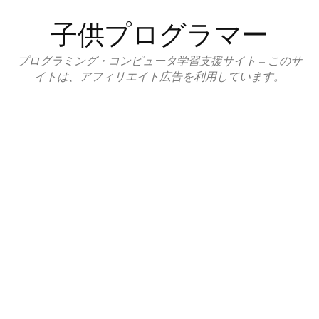
コ
子供プログラマー
ン
テ
プログラミング・コンピュータ学習支援サイト – このサ
ン
イトは、アフィリエイト広告を利用しています。
ツ
へ
ス
キ
ッ
プ