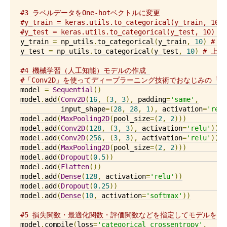
#3 ラベルデータをOne-hotベクトルに変更
#y_train = keras.utils.to_categorical(y_tra
#y_test = keras.utils.to_categorical(y_test
y_train 
=
 np_utils
.
to_categorical
(
y_train
,
10
)
# 
y_test 
=
 np_utils
.
to_categorical
(
y_test
,
10
)
# 上
#4 機械学習（人工知能）モデルの作成 
#「Conv2D」を使ってディープラーニング技術でおなじみの「
model 
=
Sequential
()
model
.
add
(
Conv2D
(
16
,
(
3
,
3
),
 padding
=
'same'
,
          input_shape
=(
28
,
28
,
1
),
 activation
=
'relu
model
.
add
(
MaxPooling2D
(
pool_size
=(
2
,
2
)))
model
.
add
(
Conv2D
(
128
,
(
3
,
3
),
 activation
=
'relu'
))
model
.
add
(
Conv2D
(
256
,
(
3
,
3
),
 activation
=
'relu'
))
model
.
add
(
MaxPooling2D
(
pool_size
=(
2
,
2
)))
model
.
add
(
Dropout
(
0.5
))
model
.
add
(
Flatten
())
model
.
add
(
Dense
(
128
,
 activation
=
'relu'
))
model
.
add
(
Dropout
(
0.25
))
model
.
add
(
Dense
(
10
,
 activation
=
'softmax'
))
#5 損失関数・最適化関数・評価関数などを指定してモデルをコ
model
.
compile
(
loss
=
'categorical_crossentropy'
,