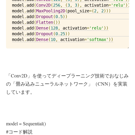
model
.
add
(
Conv2D
(
256
,
(
3
,
3
),
 activation
=
'relu'
))
model
.
add
(
MaxPooling2D
(
pool_size
=(
2
,
2
)))
model
.
add
(
Dropout
(
0.5
))
model
.
add
(
Flatten
())
model
.
add
(
Dense
(
128
,
 activation
=
'relu'
))
model
.
add
(
Dropout
(
0.25
))
model
.
add
(
Dense
(
10
,
 activation
=
'softmax'
))
「Conv2D」を使ってディープラーニング技術でおなじみ
の「畳み込みニューラルネットワーク」（CNN）を実装
しています。
model = Sequential()
#コード解説