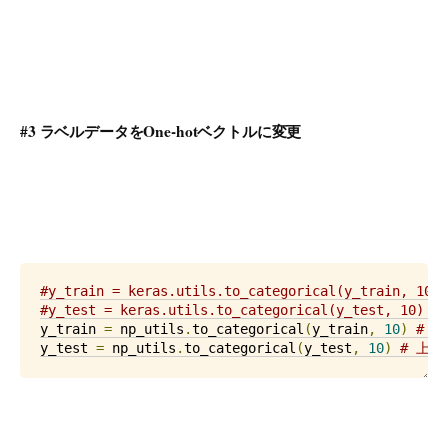
#3 ラベルデータをOne-hotベクトルに変更
#y_train = keras.utils.to_categorical(y_tra
#y_test = keras.utils.to_categorical(y_test
y_train 
=
 np_utils
.
to_categorical
(
y_train
,
10
)
# 
y_test 
=
 np_utils
.
to_categorical
(
y_test
,
10
)
# 上