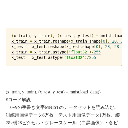
(
x_train
,
 y_train
),
(
x_test
,
 y_test
)
=
 mnist
.
load_d
x_train 
=
 x_train
.
reshape
(
x_train
.
shape
[
0
],
28
,
28
,
x_test 
=
 x_test
.
reshape
(
x_test
.
shape
[
0
],
28
,
28
,
1
)
x_train 
=
 x_train
.
astype
(
'float32'
)/
255
x_test 
=
 x_test
.
astype
(
'float32'
)/
255
(x_train, y_train), (x_test, y_test) = mnist.load_data()
#コード解説
：0~9の手書き文字MNISTのデータセットを読み込む。
訓練用画像データ6万枚・テスト用画像データ1万枚。縦
28×横28ピクセル・グレースケール（白黒画像）・各ピ