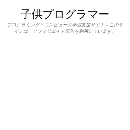
コ
子供プログラマー
ン
テ
プログラミング・コンピュータ学習支援サイト – このサ
ン
イトは、アフィリエイト広告を利用しています。
ツ
へ
ス
キ
ッ
プ