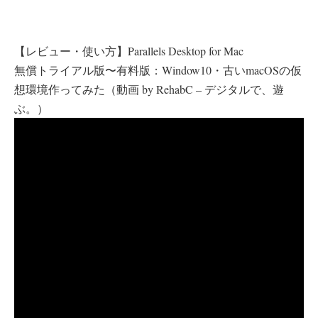
【レビュー・使い方】Parallels Desktop for Mac
無償トライアル版〜有料版：Window10・古いmacOSの仮
想環境作ってみた（動画 by RehabC – デジタルで、遊
ぶ。）