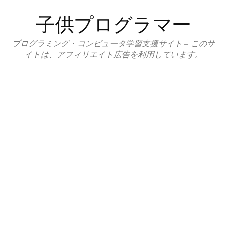
コ
子供プログラマー
ン
テ
プログラミング・コンピュータ学習支援サイト – このサ
ン
イトは、アフィリエイト広告を利用しています。
ツ
へ
ス
キ
ッ
プ