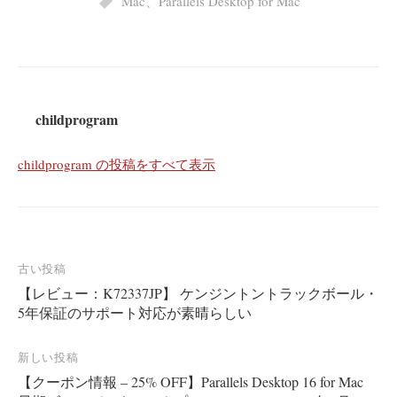
Mac
、
Parallels Desktop for Mac
childprogram
childprogram の投稿をすべて表示
投
古い投稿
【レビュー：K72337JP】 ケンジントントラックボール・
稿
5年保証のサポート対応が素晴らしい
ナ
ビ
新しい投稿
ゲ
【クーポン情報 – 25% OFF】Parallels Desktop 16 for Mac