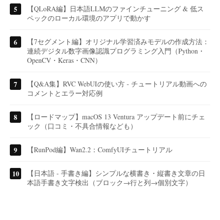
【QLoRA編】日本語LLMのファインチューニング & 低ス
ペックのローカル環境のアプリで動かす
【7セグメント編】オリジナル学習済みモデルの作成方法：
連続デジタル数字画像認識プログラミング入門（Python・
OpenCV・Keras・CNN）
【Q&A集】RVC WebUIの使い方 - チュートリアル動画への
コメントとエラー対応例
【ロードマップ】macOS 13 Ventura アップデート前にチェ
ック（口コミ・不具合情報なども）
【RunPod編】Wan2.2：ComfyUIチュートリアル
【日本語 - 手書き編】シンプルな横書き・縦書き文章の日
本語手書き文字検出（ブロック→行と列→個別文字）