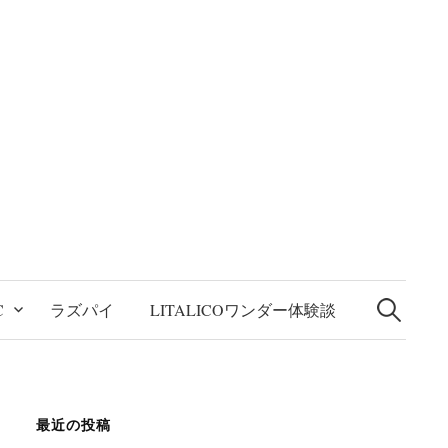
検
索:
C
ラズパイ
LITALICOワンダー体験談
最近の投稿