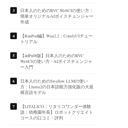
日本人のためのRVC WebUIの使い方：
簡単オリジナルAIボイスチェンジャー
作成
【RunPod編】Wan2.2：ComfyUIチュー
トリアル
【ddPn08版】日本人のためのRVC
WebUIの使い方 - AIボイスチェンジャ
ー入門
日本人のためのSwallow LLMの使い
方：Llama2の日本語能力強化版の大規
模言語モデル
【LITALICO：リタリコワンダー体験
談：幼稚園年長】ロボットクリエイト
コースの口コミ・評判