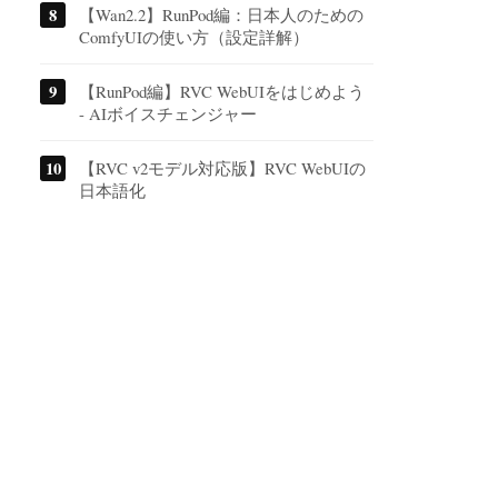
【Wan2.2】RunPod編：日本人のための
ComfyUIの使い方（設定詳解）
【RunPod編】RVC WebUIをはじめよう
- AIボイスチェンジャー
【RVC v2モデル対応版】RVC WebUIの
日本語化