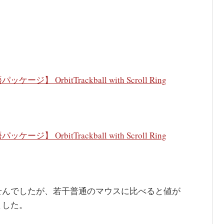
rbitTrackball with Scroll Ring
rbitTrackball with Scroll Ring
せんでしたが、若干普通のマウスに比べると値が
ました。