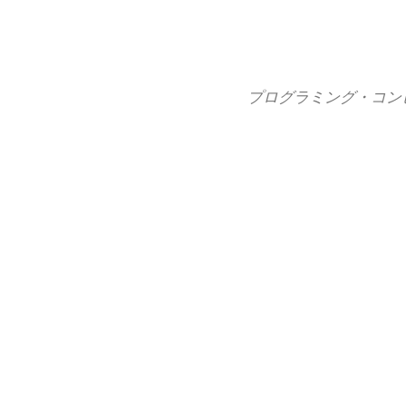
コ
ン
テ
ン
プログラミング・コン
ツ
へ
ス
キ
ッ
プ