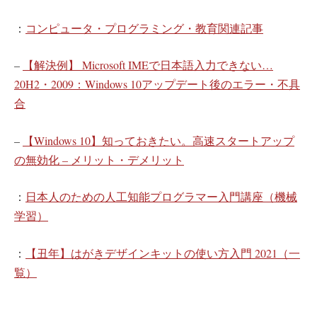
：
コンピュータ・プログラミング・教育関連記事
–
【解決例】 Microsoft IMEで日本語入力できない…
20H2・2009：Windows 10アップデート後のエラー・不具
合
–
【Windows 10】知っておきたい。高速スタートアップ
の無効化 – メリット・デメリット
：
日本人のための人工知能プログラマー入門講座（機械
学習）
：
【丑年】はがきデザインキットの使い方入門 2021（一
覧）