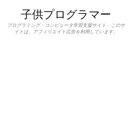
コ
子供プログラマー
ン
テ
プログラミング・コンピュータ学習支援サイト – このサ
ン
イトは、アフィリエイト広告を利用しています。
ツ
へ
ス
キ
ッ
プ