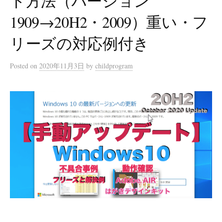
ト方法（バージョン
1909→20H2・2009）重い・フ
リーズの対応例付き
Posted
on
2020年11月3日
by
childprogram