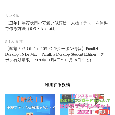
投
古い投稿
【丑年】年賀状用の可愛い似顔絵・人物イラストを無料
稿
で作る方法（iOS・Android）
ナ
ビ
新しい投稿
ゲ
【学割 50% OFF ＋ 10% OFFクーポン情報】Parallels
ー
Desktop 16 for Mac – Parallels Desktop Student Edition（クー
ポン有効期限：2020年11月4日〜11月18日まで）
シ
ョ
ン
関連する投稿