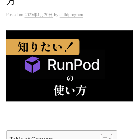
方
Posted
on
2025年1月20日
by
childprogram
Table of Contents