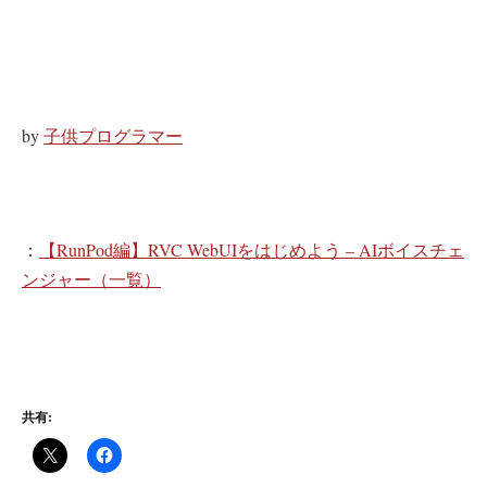
by
子供プログラマー
：
【RunPod編】RVC WebUIをはじめよう – AIボイスチェ
ンジャー（一覧）
共有: