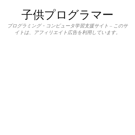
コ
子供プログラマー
ン
テ
プログラミング・コンピュータ学習支援サイト – このサ
ン
イトは、アフィリエイト広告を利用しています。
ツ
へ
ス
キ
ッ
プ