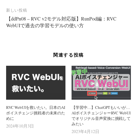
ビ
新しい投稿
ゲ
【ddPn08 – RVC v2モデル対応版】RunPod編：RVC
ー
WebUIで過去の学習モデルの使い方
シ
ョ
ン
関連する投稿
RVC WebUIを救いたい。日本のAI
【学習中…】ChatGPTもいいが…
ボイスチェンジ挑戦者の未来のた
AIボイスチェンジャーRVC WebUI
めに
でオリジナル音声変換に挑戦して
みたい
2024年10月3日
2023年4月12日