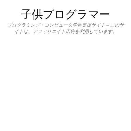
コ
子供プログラマー
ン
テ
プログラミング・コンピュータ学習支援サイト – このサ
ン
イトは、アフィリエイト広告を利用しています。
ツ
へ
ス
キ
ッ
プ