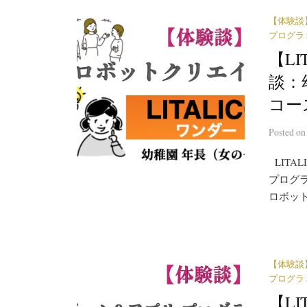
【体験談
プログラ
【L
談：
コー
Posted
o
LITA
プログラ
ロボット
【体験談
プログラ
【L