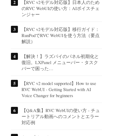
【RVC v2モデル対応版】日本人のため
のRVC WebUIの使い方：AIボイスチェ
ンジャー
【RVC v2モデル対応版】移行ガイド：
RunPodでRVC WebUIを使う方法（要点
解説）
【解決！】ラズパイのパネル初期化と
復旧。LXPanel メニューバー・タスク
バーで困った…
【RVC v2 model supported】How to use
RVC WebUI - Getting Started with AI
Voice Changer for beginners
【Q&A集】RVC WebUIの使い方 - チュ
ートリアル動画へのコメントとエラー
対応例