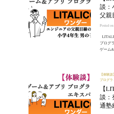
談：
父親
Posted
o
LITA
プログラ
ゲーム&
【体験談
プログラ
【L
談：
通塾