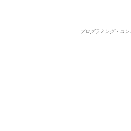
コ
ン
テ
ン
プログラミング・コン
ツ
へ
ス
キ
ッ
プ