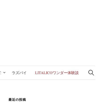
検
索:
C
ラズパイ
LITALICOワンダー体験談
最近の投稿