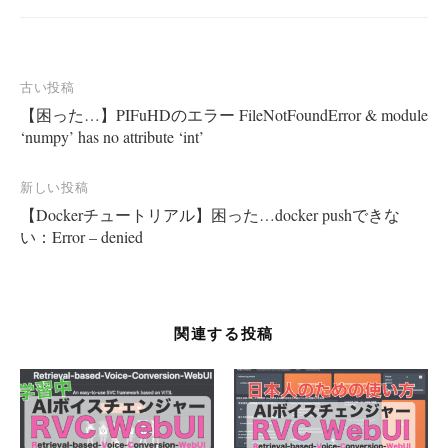
投
古い投稿
【困った…】PIFuHDのエラー FileNotFoundError & module
稿
‘numpy’ has no attribute ‘int’
ナ
ビ
新しい投稿
ゲ
【Dockerチュートリアル】困った…docker pushできな
ー
い：Error – denied
シ
ョ
ン
関連する投稿