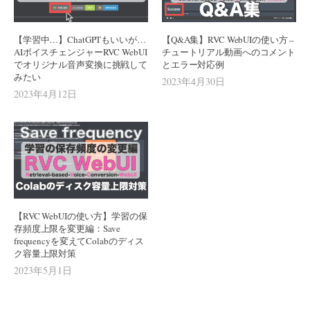
【学習中…】ChatGPTもいいが…
【Q&A集】RVC WebUIの使い方 –
AIボイスチェンジャーRVC WebUI
チュートリアル動画へのコメント
でオリジナル音声変換に挑戦して
とエラー対応例
みたい
2023年4月30日
2023年4月12日
【RVC WebUIの使い方】学習の保
存頻度上限を変更編：Save
frequencyを変えてColabのディス
ク容量上限対策
2023年5月1日