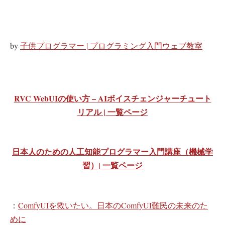
by
子供プログラマー | プログラミング入門ウェブ教室
RVC WebUIの使い方 – AIボイスチェンジャーチュート
リアル | 一覧ページ
日本人のための人工知能プログラマー入門講座（機械学
習）| 一覧ページ
：
ComfyUIを救いたい。日本のComfyUI難民の未来のた
めに