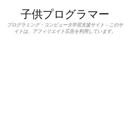
コ
子供プログラマー
ン
テ
プログラミング・コンピュータ学習支援サイト – このサ
ン
イトは、アフィリエイト広告を利用しています。
ツ
へ
ス
キ
ッ
プ