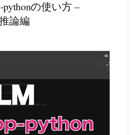
-pythonの使い方 –
で推論編