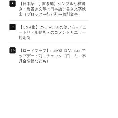
【日本語 - 手書き編】シンプルな横書
き・縦書き文章の日本語手書き文字検
出（ブロック→行と列→個別文字）
【Q&A集】RVC WebUIの使い方 - チュ
ートリアル動画へのコメントとエラー
対応例
【ロードマップ】macOS 13 Ventura ア
ップデート前にチェック（口コミ・不
具合情報なども）