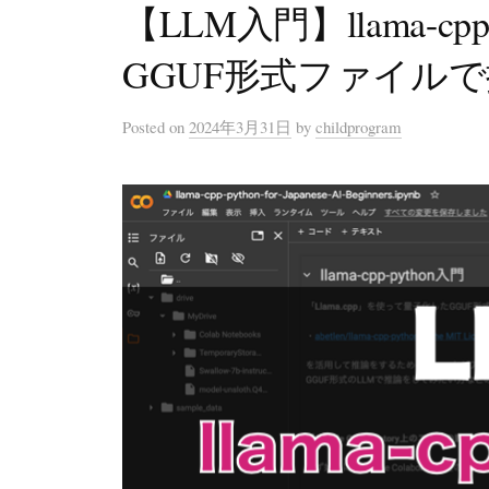
【LLM入門】llama-cpp
GGUF形式ファイル
Posted
on
2024年3月31日
by
childprogram