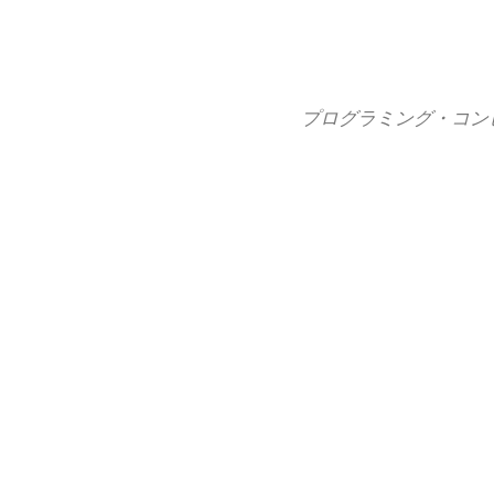
コ
ン
テ
ン
プログラミング・コン
ツ
へ
ス
キ
ッ
プ