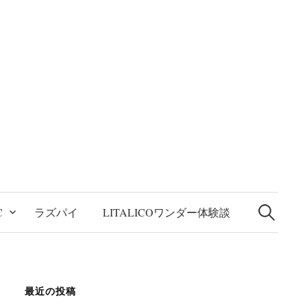
検
索:
C
ラズパイ
LITALICOワンダー体験談
最近の投稿