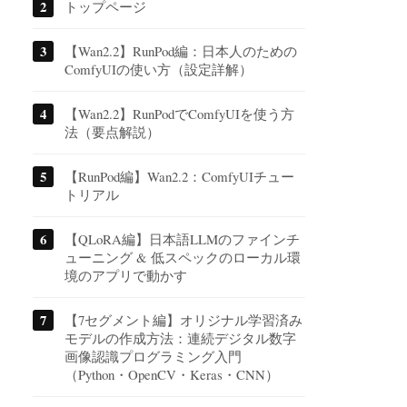
トップページ
【Wan2.2】RunPod編：日本人のための
ComfyUIの使い方（設定詳解）
【Wan2.2】RunPodでComfyUIを使う方
法（要点解説）
【RunPod編】Wan2.2：ComfyUIチュー
トリアル
【QLoRA編】日本語LLMのファインチ
ューニング & 低スペックのローカル環
境のアプリで動かす
【7セグメント編】オリジナル学習済み
モデルの作成方法：連続デジタル数字
画像認識プログラミング入門
（Python・OpenCV・Keras・CNN）