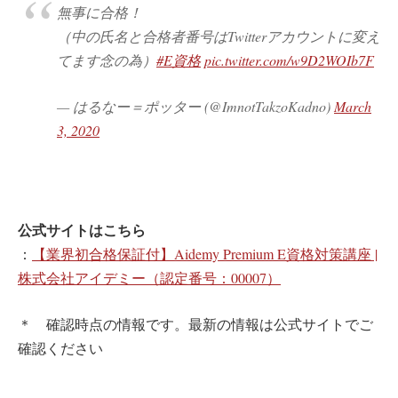
無事に合格！
（中の氏名と合格者番号はTwitterアカウントに変え
てます念の為）
#E資格
pic.twitter.com/w9D2WOIb7F
— はるなー＝ポッター (@ImnotTakzoKadno)
March
3, 2020
公式サイトはこちら
：
【業界初合格保証付】Aidemy Premium E資格対策講座 |
株式会社アイデミー（認定番号：00007）
＊ 確認時点の情報です。最新の情報は公式サイトでご
確認ください