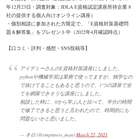
年12月23日・調査対象：JDLA E資格認定講座所持企業 8
社の提供する個人向けオンライン講座）
・個別相談に参加された方限定で、「E資格対策基礎問
題＆解答集」をプレゼント中（2022年4月確認時点）
【口コミ・評判・感想・SNS投稿等】
アイデミーさんのE資格対策講座にしました。
pythonや機械学習は業務で使ってますが、独学なの
で抜けてることもあると思うので、1つの講座で全
てを網羅できそうな講座にしました。
相談した時に、0から学ぶ人と比べて、半分の時間
で修了できると思うと言われたので、時間的にも
問題ないかと思いました。
— ネロ (@emptiness_man)
March 22, 2021