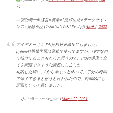
活
— 諏訪寿一@経営×農業×2拠点生活×データサイエ
ンス×発酵食品 (@8mUaUVaK2RrwLpf)
April 1, 2022
アイデミーさんのE資格対策講座にしました。
pythonや機械学習は業務で使ってますが、独学なの
で抜けてることもあると思うので、1つの講座で全
てを網羅できそうな講座にしました。
相談した時に、0から学ぶ人と比べて、半分の時間
で修了できると思うと言われたので、時間的にも
問題ないかと思いました。
— ネロ (@emptiness_man)
March 22, 2021