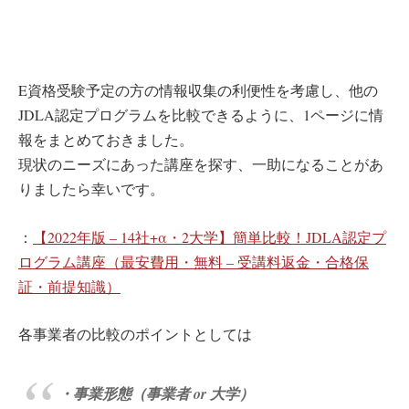
E資格受験予定の方の情報収集の利便性を考慮し、他の
JDLA認定プログラムを比較できるように、1ページに情
報をまとめておきました。
現状のニーズにあった講座を探す、一助になることがあ
りましたら幸いです。
：
【2022年版 – 14社+α・2大学】簡単比較！JDLA認定プ
ログラム講座（最安費用・無料 – 受講料返金・合格保
証・前提知識）
各事業者の比較のポイントとしては
・事業形態（事業者 or 大学）