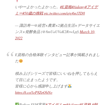
いやーよかったよかった。
#E資格
#Aidemy
#アイデ
ミー
#50歳の挑戦
pic.twitter.com/qjgj6n1TD8
— 諏訪寿一@経営×農業×2拠点生活×データサイエ
ンス×発酵食品 (@8mUaUVaK2RrwLpf)
March 10,
2022
E資格の合格体験インタビュー記事が掲載されまし
た
積み上げシリーズで皆様にいいねを押してもらえ
て目に止まったようです。
皆様に心から感謝申し上げます
https://t.co/1eP8ZpOhNo
Python SVM実装
#アイデミー
#Aidemy
#E資格
#朝