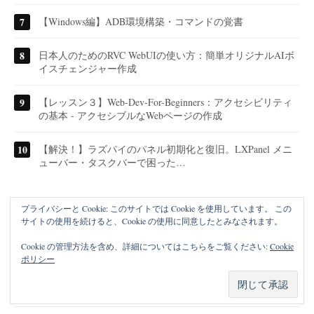
【Windows編】ADB環境構築・コマンドの覚書
日本人のためのRVC WebUIの使い方：簡単オリジナルAIボ
イスチェンジャー作成
【レッスン３】Web-Dev-For-Beginners：アクセシビリティ
の基本 - アクセシブルなWebページの作成
【解決！】ラズパイのパネル初期化と復旧。LXPanel メニ
ューバー・タスクバーで困った…
プライバシーと Cookie: このサイトでは Cookie を使用しています。 この
サイトの使用を続けると、Cookie の使用に同意したとみなされます。
Cookie の管理方法を含め、詳細についてはこちらをご覧ください:
Cookie
ポリシー
プライバシーポリシー