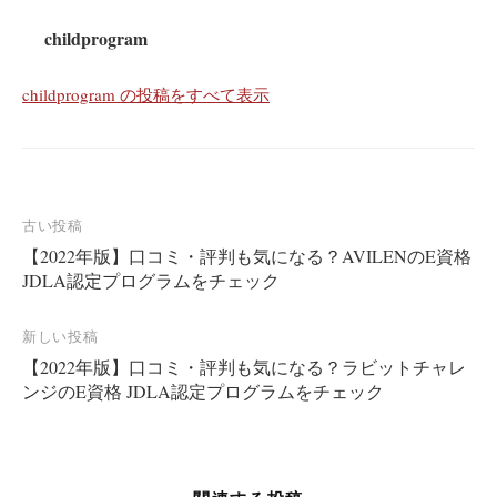
childprogram
childprogram の投稿をすべて表示
投
古い投稿
【2022年版】口コミ・評判も気になる？AVILENのE資格
稿
JDLA認定プログラムをチェック
ナ
ビ
新しい投稿
ゲ
【2022年版】口コミ・評判も気になる？ラビットチャレ
ー
ンジのE資格 JDLA認定プログラムをチェック
シ
ョ
ン