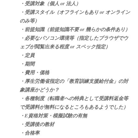
・受講対象（個人 or 法人）
・受講スタイル（オフラインもあり or オンライン
のみ等）
・前提知識（前提知識不要 or 幾らかの条件あり）
・必要なパソコン環境等（指定したブラウザでウ
ェブが閲覧出来る程度 or スペック指定）
・定員
・期間
・費用・価格
・厚生労働省指定の「教育訓練支援給付金」の対
象講座かどうか？
・各種制度（転職者への特典として受講料返金等
で受講料が無料になるところもあるようでした）
・E資格対策・模擬試験の有無
・受講後の教材
・合格率