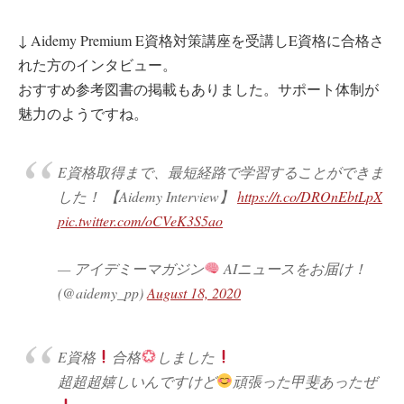
↓ Aidemy Premium E資格対策講座を受講しE資格に合格さ
れた方のインタビュー。
おすすめ参考図書の掲載もありました。サポート体制が
魅力のようですね。
E資格取得まで、最短経路で学習することができま
した！ 【Aidemy Interview】
https://t.co/DROnEbtLpX
pic.twitter.com/oCVeK3S5ao
— アイデミーマガジン
AIニュースをお届け！
(@aidemy_pp)
August 18, 2020
E資格
合格
しました
超超超嬉しいんですけど
頑張った甲斐あったぜ