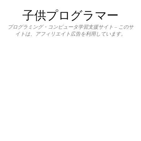
コ
子供プログラマー
ン
テ
プログラミング・コンピュータ学習支援サイト – このサ
ン
イトは、アフィリエイト広告を利用しています。
ツ
へ
ス
キ
ッ
プ