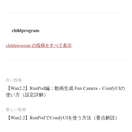
childprogram
childprogram の投稿をすべて表示
投
古い投稿
【Wan2.2】RunPod編：動画生成 Fun Camera – ComfyUIの
稿
使い方（設定詳解）
ナ
ビ
新しい投稿
ゲ
【Wan2.2】RunPodでComfyUIを使う方法（要点解説）
ー