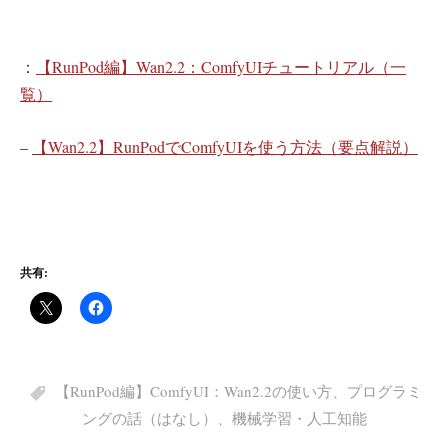
：
【RunPod編】Wan2.2：ComfyUIチュートリアル（一
覧）
–
【Wan2.2】RunPodでComfyUIを使う方法（要点解説）
共有:
【RunPod編】ComfyUI：Wan2.2の使い方
、
プログラミ
ングの話（はなし）
、
機械学習・人工知能