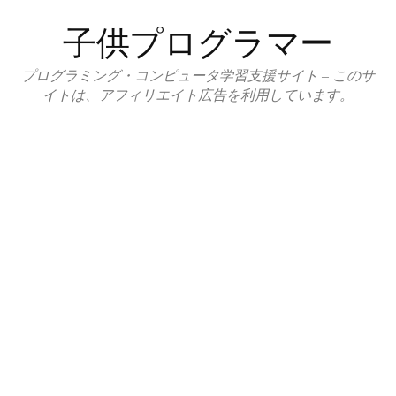
コ
子供プログラマー
ン
テ
プログラミング・コンピュータ学習支援サイト – このサ
ン
イトは、アフィリエイト広告を利用しています。
ツ
へ
ス
キ
ッ
プ