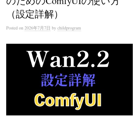
のためのComfyUIの使い方
（設定詳解）
Posted
on
2026年7月7日
by
childprogram