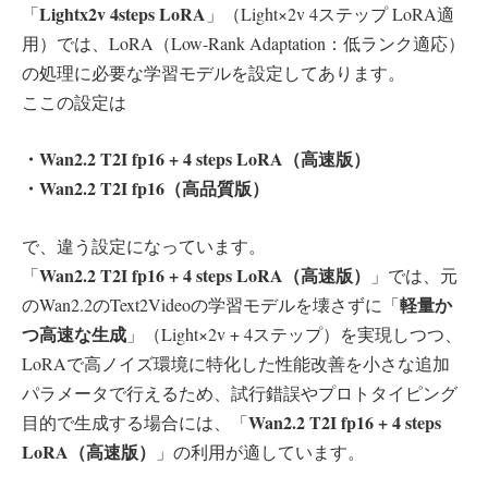
Lightx2v 4steps LoRA
「
」（Light×2v 4ステップ LoRA適
用）では、LoRA（Low-Rank Adaptation：低ランク適応）
の処理に必要な学習モデルを設定してあります。
ここの設定は
・Wan2.2 T2I fp16 + 4 steps LoRA（高速版）
・Wan2.2 T2I fp16（高品質版）
で、違う設定になっています。
Wan2.2 T2I fp16 + 4 steps LoRA（高速版）
「
」では、元
軽量か
のWan2.2のText2Videoの学習モデルを壊さずに「
つ高速な生成
」（Light×2v + 4ステップ）を実現しつつ、
LoRAで高ノイズ環境に特化した性能改善を小さな追加
パラメータで行えるため、試行錯誤やプロトタイピング
Wan2.2 T2I fp16 + 4 steps
目的で生成する場合には、「
LoRA（高速版）
」の利用が適しています。