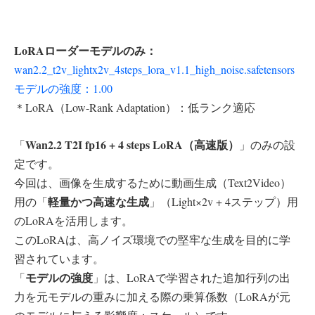
LoRAローダーモデルのみ：
wan2.2_t2v_lightx2v_4steps_lora_v1.1_high_noise.safetensors
モデルの強度：1.00
＊LoRA（Low-Rank Adaptation）：低ランク適応
Wan2.2 T2I fp16 + 4 steps LoRA（高速版）
「
」のみの設
定です。
今回は、画像を生成するために動画生成（Text2Video）
軽量かつ高速な生成
用の「
」（Light×2v + 4ステップ）用
のLoRAを活用します。
このLoRAは、高ノイズ環境での堅牢な生成を目的に学
習されています。
モデルの強度
「
」は、LoRAで学習された追加行列の出
力を元モデルの重みに加える際の乗算係数（LoRAが元