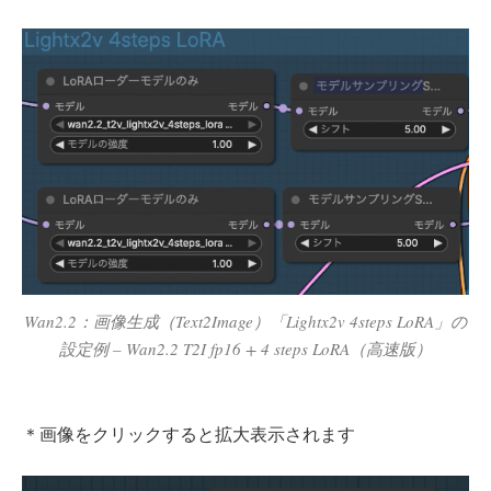
Wan2.2：画像生成（Text2Image）「Lightx2v 4steps LoRA」の
設定例 – Wan2.2 T2I fp16 + 4 steps LoRA（高速版）
＊画像をクリックすると拡大表示されます