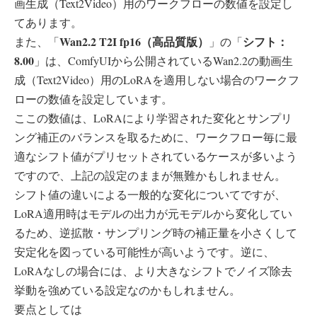
画生成（Text2Video）用のワークフローの数値を設定し
てあります。
Wan2.2 T2I fp16（高品質版）
シフト：
また、「
」の「
8.00
」は、ComfyUIから公開されているWan2.2の動画生
成（Text2Video）用のLoRAを適用しない場合のワークフ
ローの数値を設定しています。
ここの数値は、LoRAにより学習された変化とサンプリ
ング補正のバランスを取るために、ワークフロー毎に最
適なシフト値がプリセットされているケースが多いよう
ですので、上記の設定のままが無難かもしれません。
シフト値の違いによる一般的な変化についてですが、
LoRA適用時はモデルの出力が元モデルから変化してい
るため、逆拡散・サンプリング時の補正量を小さくして
安定化を図っている可能性が高いようです。逆に、
LoRAなしの場合には、より大きなシフトでノイズ除去
挙動を強めている設定なのかもしれません。
要点としては