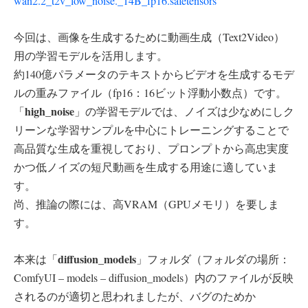
wan2.2_t2v_low_noise._14B_fp16.safetensors
今回は、画像を生成するために動画生成（Text2Video）
用の学習モデルを活用します。
約140億パラメータのテキストからビデオを生成するモデ
ルの重みファイル（fp16：16ビット浮動小数点）です。
high_noise
「
」の学習モデルでは、ノイズは少なめにしク
リーンな学習サンプルを中心にトレーニングすることで
高品質な生成を重視しており、プロンプトから高忠実度
かつ低ノイズの短尺動画を生成する用途に適していま
す。
尚、推論の際には、高VRAM（GPUメモリ）を要しま
す。
diffusion_models
本来は「
」フォルダ（フォルダの場所：
ComfyUI – models – diffusion_models）内のファイルが反映
されるのが適切と思われましたが、バグのためか