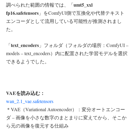
umt5_xxl
調べられた範囲の情報では、「
fp16.safetensors
」をComfyUI側で互換化や代替テキスト
エンコーダとして流用している可能性が推測されまし
た。
text_encoders
「
」フォルダ（フォルダの場所：ComfyUI –
models – text_encoders）内に配置された学習モデルを選択
できるようでした。
VAEを読み込む：
wan_2.1_vae.safetensors
＊VAE（Variational Autoencoder）：変分オートエンコー
ダ – 画像を小さな数字のまとまりに変えてから、そこか
ら元の画像を復元する仕組み