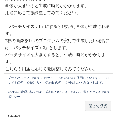
画像が大きいほど生成に時間がかかります。
用途に応じて微調整してみてください。
バッチサイズ：1
「
」にすると1枚だけ画像が生成されま
す。
2枚の画像を1回のプログラムの実行で生成したい場合に
バッチサイズ：2
は「
」とします。
バッチサイズを大きくすると、生成に時間がかかりま
す。
こちらも用途に応じて微調整してみてください。
プライバシーと Cookie: このサイトでは Cookie を使用しています。 この
また、設定を変更すると、お使いのGPUによってはメモ
サイトの使用を続けると、Cookie の使用に同意したとみなされます。
リ（RAM）・GPUメモリ（VRAM）が不足する可能性も
Cookie の管理方法を含め、詳細についてはこちらをご覧ください:
Cookie
GPU
考えられますので、各メモリが足りない場合には「
ポリシー
数を増やす
」ことで対応してみてください。