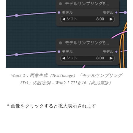
Wan2.2：画像生成（Text2Image）「モデルサンプリング
SD3」の設定例 – Wan2.2 T2I fp16（高品質版）
＊画像をクリックすると拡大表示されます