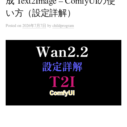
成 Text2Image – ComfyUIの使
い方（設定詳解）
Posted
on
2026年7月7日
by
childprogram