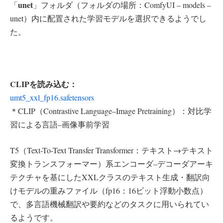
unet
「
」フォルダ（フォルダの場所：ComfyUI – models –
unet）内に配置された学習モデルを選択できるようでし
た。
CLIPを読み込む：
umt5_xxl_fp16.safetensors
＊CLIP（Contrastive Language–Image Pretraining）：対比学
習による言語–画像事前学習
T5（Text-To-Text Transfer Transformer：テキスト→テキスト
変換トランスフォーマー）系エンコーダ–デコーダアーキ
テクチャを基にしたXXLクラスのテキスト生成・翻訳向
けモデルの重みファイル（fp16：16ビット浮動小数点）
で、多言語機械翻訳や要約などのタスクに用いられてい
るようです。