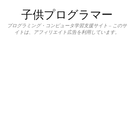
コ
子供プログラマー
ン
テ
プログラミング・コンピュータ学習支援サイト – このサ
ン
イトは、アフィリエイト広告を利用しています。
ツ
へ
ス
キ
ッ
プ