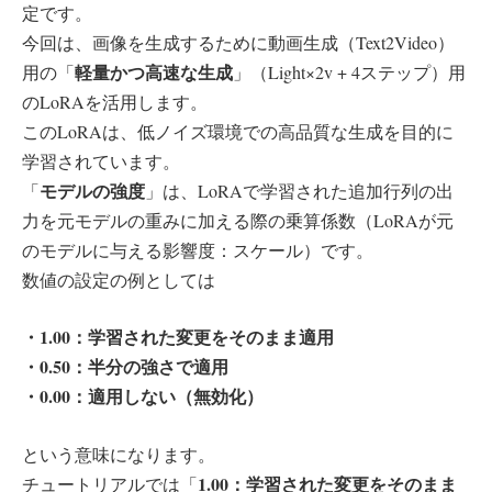
定です。
今回は、画像を生成するために動画生成（Text2Video）
軽量かつ高速な生成
用の「
」（Light×2v + 4ステップ）用
のLoRAを活用します。
このLoRAは、低ノイズ環境での高品質な生成を目的に
学習されています。
モデルの強度
「
」は、LoRAで学習された追加行列の出
力を元モデルの重みに加える際の乗算係数（LoRAが元
のモデルに与える影響度：スケール）です。
数値の設定の例としては
・1.00：学習された変更をそのまま適用
・0.50：半分の強さで適用
・0.00：適用しない（無効化）
という意味になります。
1.00：学習された変更をそのまま
チュートリアルでは「