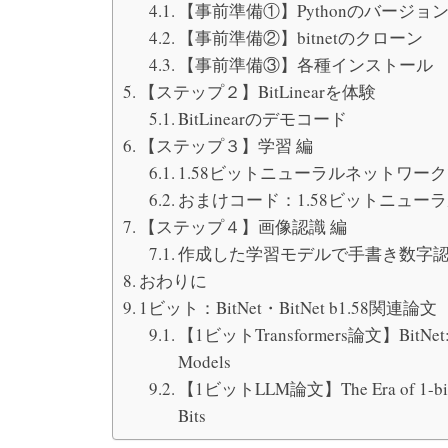
【事前準備①】Pythonのバージョ
【事前準備②】bitnetのクローン
【事前準備③】各種インストール
【ステップ２】BitLinearを体験
BitLinearのデモコード
【ステップ３】学習 編
1.58ビットニューラルネットワーク
おまけコード：1.58ビットニューラ
【ステップ４】画像認識 編
作成した学習モデルで手書き数字
おわりに
1ビット：BitNet・BitNet b1.58関連論文
【1ビットTransformers論文】BitNet: Scal
Models
【1ビットLLM論文】The Era of 1-bit LLM
Bits