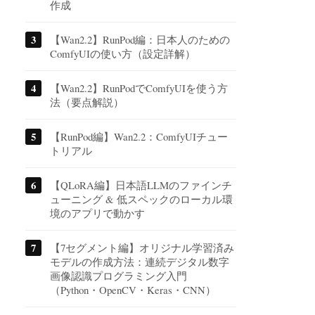
作成
【Wan2.2】RunPod編：日本人のための
ComfyUIの使い方（設定詳解）
【Wan2.2】RunPodでComfyUIを使う方
法（要点解説）
【RunPod編】Wan2.2：ComfyUIチュー
トリアル
【QLoRA編】日本語LLMのファインチ
ューニング & 低スペックのローカル環
境のアプリで動かす
【7セグメント編】オリジナル学習済み
モデルの作成方法：連続デジタル数字
画像認識プログラミング入門
（Python・OpenCV・Keras・CNN）