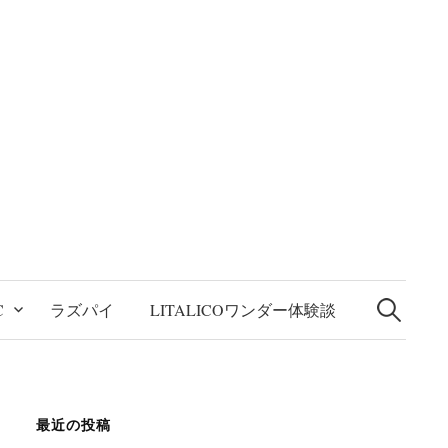
検
索:
C
ラズパイ
LITALICOワンダー体験談
最近の投稿