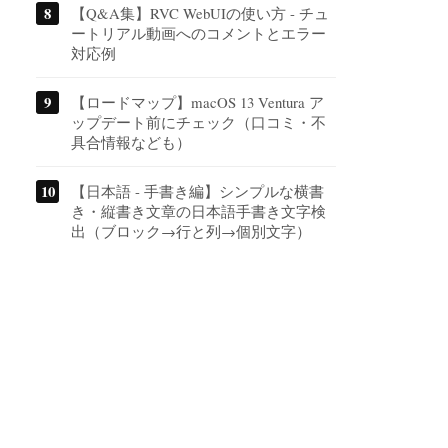
【Q&A集】RVC WebUIの使い方 - チュ
ートリアル動画へのコメントとエラー
対応例
【ロードマップ】macOS 13 Ventura ア
ップデート前にチェック（口コミ・不
具合情報なども）
【日本語 - 手書き編】シンプルな横書
き・縦書き文章の日本語手書き文字検
出（ブロック→行と列→個別文字）