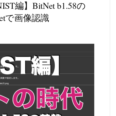
T編】BitNet b1.58の
itNetで画像認識