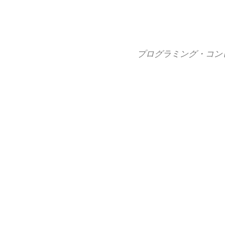
コ
ン
テ
ン
プログラミング・コン
ツ
へ
ス
キ
ッ
プ