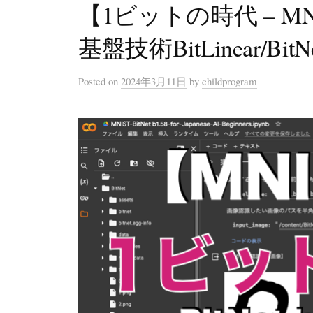
【1ビットの時代 – MNIS
基盤技術BitLinear/B
Posted
on
2024年3月11日
by
childprogram