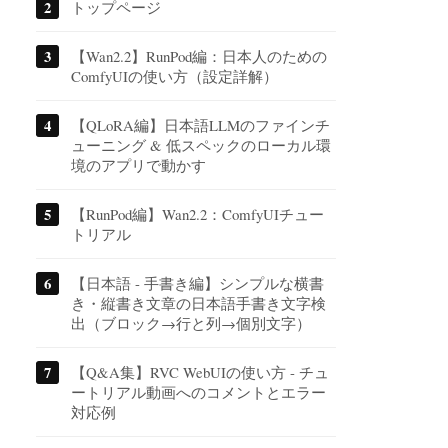
トップページ
【Wan2.2】RunPod編：日本人のための
ComfyUIの使い方（設定詳解）
【QLoRA編】日本語LLMのファインチ
ューニング & 低スペックのローカル環
境のアプリで動かす
【RunPod編】Wan2.2：ComfyUIチュー
トリアル
【日本語 - 手書き編】シンプルな横書
き・縦書き文章の日本語手書き文字検
出（ブロック→行と列→個別文字）
【Q&A集】RVC WebUIの使い方 - チュ
ートリアル動画へのコメントとエラー
対応例