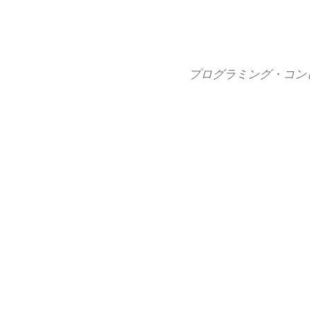
コ
ン
テ
ン
プログラミング・コン
ツ
へ
ス
キ
ッ
プ