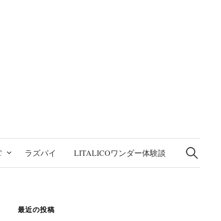
検
索:
C
ラズパイ
LITALICOワンダー体験談
最近の投稿