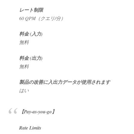
レート制限
60 QPM（クエリ/分）
料金 (入力)
無料
料金 (出力)
無料
製品の改善に入出力データが使用されます
はい
【Pay-as-you-go】
Rate Limits