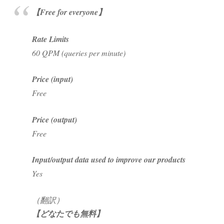
【Free for everyone】
Rate Limits
60 QPM (queries per minute)
Price (input)
Free
Price (output)
Free
Input/output data used to improve our products
Yes
（翻訳）
【どなたでも無料】