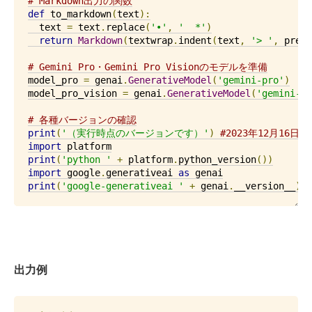
# Markdown出力の関数
def
 to_markdown
(
text
):
  text 
=
 text
.
replace
(
'•'
,
'  *'
)
return
Markdown
(
textwrap
.
indent
(
text
,
'> '
,
 predi
# Gemini Pro・Gemini Pro Visionのモデルを準備
model_pro 
=
 genai
.
GenerativeModel
(
'gemini-pro'
)
model_pro_vision 
=
 genai
.
GenerativeModel
(
'gemini-pr
# 各種バージョンの確認
print
(
'（実行時点のバージョンです）'
)
#2023年12月16日
import
print
(
'python '
+
 platform
.
python_version
())
import
 google
.
generativeai 
as
print
(
'google-generativeai '
+
 genai
.
__version__
)
出力例