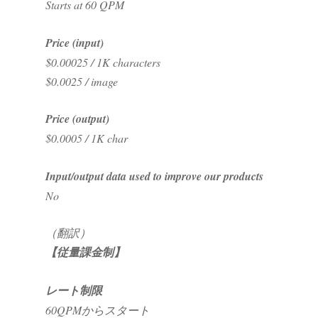
Starts at 60 QPM
Price (input)
$0.00025 / 1K characters
$0.0025 / image
Price (output)
$0.0005 / 1K char
Input/output data used to improve our products
No
（翻訳）
【従量課金制】
レート制限
60QPMからスタート