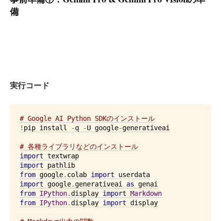
備
実行コード
# Google AI Python SDKのインストール
!
pip install 
-
q 
-
U google
-
generativeai

# 各種ライブラリなどのインストール
import
import
from
 google
.
colab 
import
import
 google
.
generativeai 
as
from
IPython
.
display 
import
Markdown
from
IPython
.
display 
import
 display
