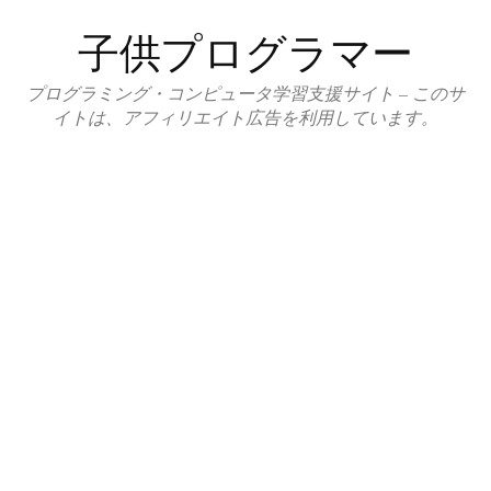
コ
子供プログラマー
ン
テ
プログラミング・コンピュータ学習支援サイト – このサ
ン
イトは、アフィリエイト広告を利用しています。
ツ
へ
ス
キ
ッ
プ