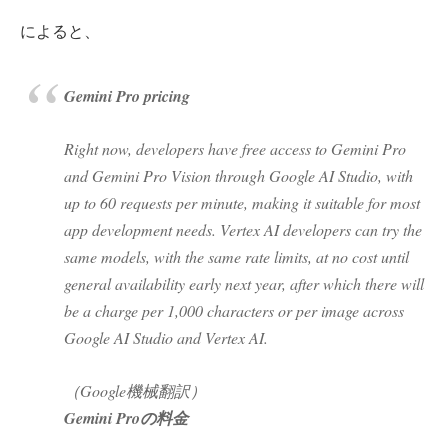
によると、
Gemini Pro pricing
Right now, developers have free access to Gemini Pro
and Gemini Pro Vision through Google AI Studio, with
up to 60 requests per minute, making it suitable for most
app development needs. Vertex AI developers can try the
same models, with the same rate limits, at no cost until
general availability early next year, after which there will
be a charge per 1,000 characters or per image across
Google AI Studio and Vertex AI.
（Google機械翻訳）
Gemini Proの料金