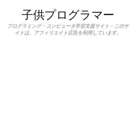
コ
子供プログラマー
ン
テ
プログラミング・コンピュータ学習支援サイト – このサ
ン
イトは、アフィリエイト広告を利用しています。
ツ
へ
ス
キ
ッ
プ