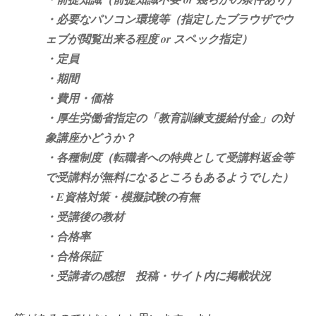
・必要なパソコン環境等（指定したブラウザでウ
ェブが閲覧出来る程度 or スペック指定）
・定員
・期間
・費用・価格
・厚生労働省指定の「教育訓練支援給付金」の対
象講座かどうか？
・各種制度（転職者への特典として受講料返金等
で受講料が無料になるところもあるようでした）
・E資格対策・模擬試験の有無
・受講後の教材
・合格率
・合格保証
・受講者の感想 投稿・サイト内に掲載状況