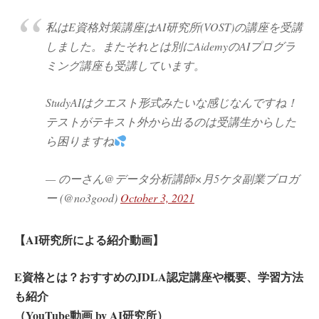
私はE資格対策講座はAI研究所(VOST)の講座を受講
しました。またそれとは別にAidemyのAIプログラ
ミング講座も受講しています。
StudyAIはクエスト形式みたいな感じなんですね！
テストがテキスト外から出るのは受講生からした
ら困りますね
— のーさん@データ分析講師×月5ケタ副業ブロガ
ー (@no3good)
October 3, 2021
【AI研究所による紹介動画】
E資格とは？おすすめのJDLA認定講座や概要、学習方法
も紹介
（YouTube動画 by AI研究所）