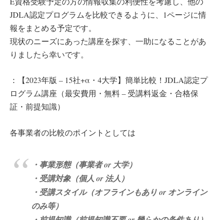
E資格受験予定の方の情報収集の利便性を考慮し、他の
JDLA認定プログラムを比較できるように、1ページに情
報をまとめる予定です。
現状のニーズにあった講座を探す、一助になることがあ
りましたら幸いです。
：【2023年版 – 15社+α・4大学】簡単比較！JDLA認定プ
ログラム講座（最安費用・無料 – 受講料返金・合格保
証・前提知識）
各事業者の比較のポイントとしては
・事業形態（事業者 or 大学）
・受講対象（個人 or 法人）
・受講スタイル（オフラインもあり or オンライン
のみ等）
・前提知識（前提知識不要 or 幾らかの条件あり）