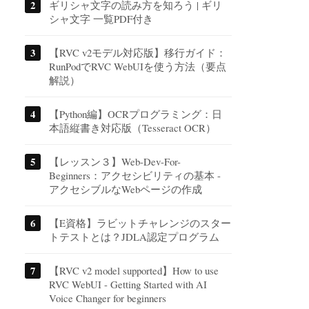
ギリシャ文字の読み方を知ろう | ギリ
シャ文字 一覧PDF付き
【RVC v2モデル対応版】移行ガイド：
RunPodでRVC WebUIを使う方法（要点
解説）
【Python編】OCRプログラミング：日
本語縦書き対応版（Tesseract OCR）
【レッスン３】Web-Dev-For-
Beginners：アクセシビリティの基本 -
アクセシブルなWebページの作成
【E資格】ラビットチャレンジのスター
トテストとは？JDLA認定プログラム
【RVC v2 model supported】How to use
RVC WebUI - Getting Started with AI
Voice Changer for beginners