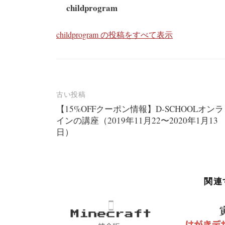
childprogram
childprogram の投稿をすべて表示
投
古い投稿
【15%OFFクーポン情報】D-SCHOOLオンラ
稿
インの講座（2019年11月22〜2020年1月13
ナ
日）
ビ
ゲ
ー
関連
シ
ョ