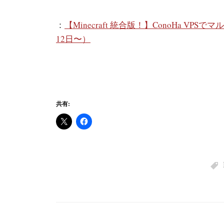
：
【Minecraft 統合版！】ConoHa V
12日〜）
共有: