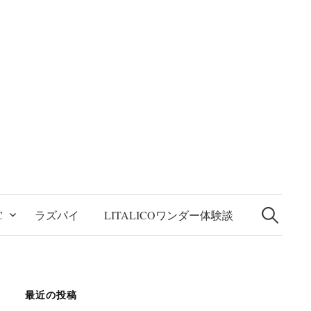
検
索:
C
ラズパイ
LITALICOワンダー体験談
最近の投稿