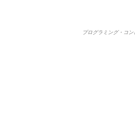
コ
ン
テ
ン
プログラミング・コン
ツ
へ
ス
キ
ッ
プ