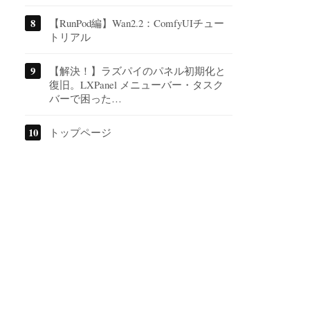
【RunPod編】Wan2.2：ComfyUIチュー
トリアル
【解決！】ラズパイのパネル初期化と
復旧。LXPanel メニューバー・タスク
バーで困った…
トップページ