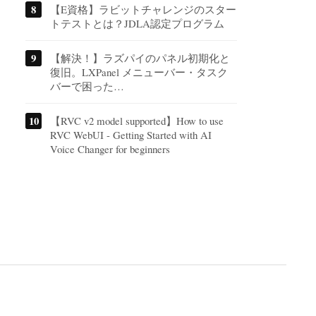
【E資格】ラビットチャレンジのスター
トテストとは？JDLA認定プログラム
【解決！】ラズパイのパネル初期化と
復旧。LXPanel メニューバー・タスク
バーで困った…
【RVC v2 model supported】How to use
RVC WebUI - Getting Started with AI
Voice Changer for beginners