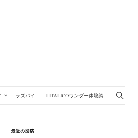
検
索:
C
ラズパイ
LITALICOワンダー体験談
最近の投稿