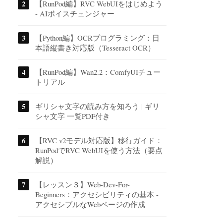
【RunPod編】RVC WebUIをはじめよう
- AIボイスチェンジャー
【Python編】OCRプログラミング：日
本語縦書き対応版（Tesseract OCR）
【RunPod編】Wan2.2：ComfyUIチュー
トリアル
ギリシャ文字の読み方を知ろう | ギリ
シャ文字 一覧PDF付き
【RVC v2モデル対応版】移行ガイド：
RunPodでRVC WebUIを使う方法（要点
解説）
【レッスン３】Web-Dev-For-
Beginners：アクセシビリティの基本 -
アクセシブルなWebページの作成