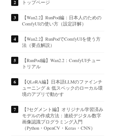
トップページ
【Wan2.2】RunPod編：日本人のための
ComfyUIの使い方（設定詳解）
【Wan2.2】RunPodでComfyUIを使う方
法（要点解説）
【RunPod編】Wan2.2：ComfyUIチュー
トリアル
【QLoRA編】日本語LLMのファインチ
ューニング & 低スペックのローカル環
境のアプリで動かす
【7セグメント編】オリジナル学習済み
モデルの作成方法：連続デジタル数字
画像認識プログラミング入門
（Python・OpenCV・Keras・CNN）