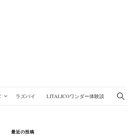
検
索:
C
ラズパイ
LITALICOワンダー体験談
最近の投稿