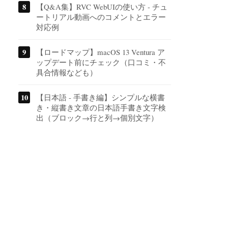
【Q&A集】RVC WebUIの使い方 - チュ
ートリアル動画へのコメントとエラー
対応例
【ロードマップ】macOS 13 Ventura ア
ップデート前にチェック（口コミ・不
具合情報なども）
【日本語 - 手書き編】シンプルな横書
き・縦書き文章の日本語手書き文字検
出（ブロック→行と列→個別文字）