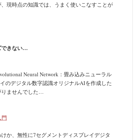
が、現時点の知識では、うまく使いこなすことが
ズできない…
ional Neural Network：畳み込みニューラル
レイのデジタル数字認識オリジナルAIを作成した
がりませんでした…
入門
わけか、無性に7セグメントディスプレイデジタ