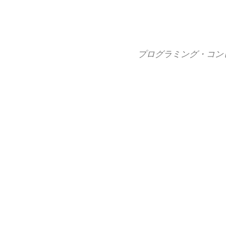
コ
ン
テ
ン
プログラミング・コン
ツ
へ
ス
キ
ッ
プ