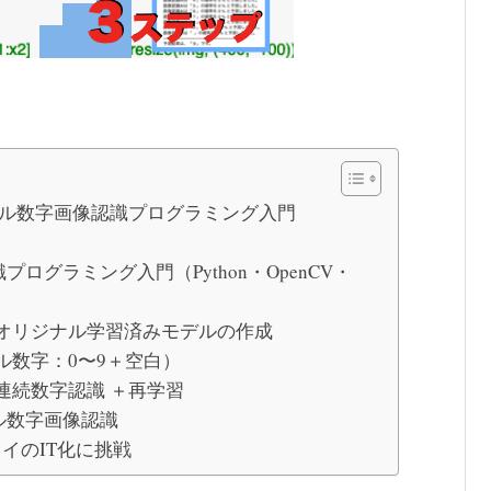
ジタル数字画像認識プログラミング入門
グラミング入門（Python・OpenCV・
オリジナル学習済みモデルの作成
ル数字：0〜9＋空白）
連続数字認識 ＋再学習
ル数字画像認識
イのIT化に挑戦