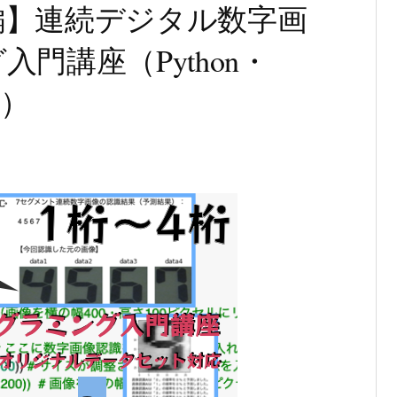
ト編】連続デジタル数字画
門講座（Python・
N）