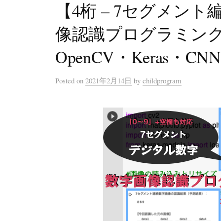
【4桁 – 7セグメン
像認識プログラミング入
OpenCV・Keras・CN
Posted
on
2021年2月14日
by
childprogram