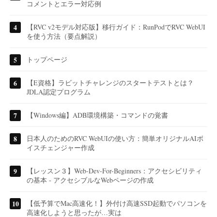
コメントとエラー対応例
【RVC v2モデル対応版】移行ガイド：RunPodでRVC WebUI
を使う方法（要点解説）
トップページ
【E資格】ラビットチャレンジのスタートテストとは？
JDLA認定プログラム
【Windows編】ADB環境構築・コマンドの覚書
日本人のためのRVC WebUIの使い方：簡単オリジナルAIボ
イスチェンジャー作成
【レッスン３】Web-Dev-For-Beginners：アクセシビリティ
の基本 - アクセシブルなWebページの作成
【低予算でMac高速化！】外付け高速SSD起動でパソコンを
高速化しようと思ったが…実は