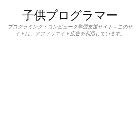
コ
子供プログラマー
ン
テ
プログラミング・コンピュータ学習支援サイト – このサ
ン
イトは、アフィリエイト広告を利用しています。
ツ
へ
ス
キ
ッ
プ