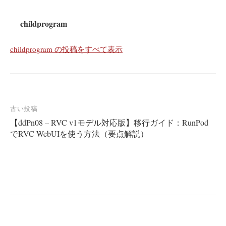
childprogram
childprogram の投稿をすべて表示
投
古い投稿
【ddPn08 – RVC v1モデル対応版】移行ガイド：RunPod
稿
でRVC WebUIを使う方法（要点解説）
ナ
ビ
ゲ
ー
シ
ョ