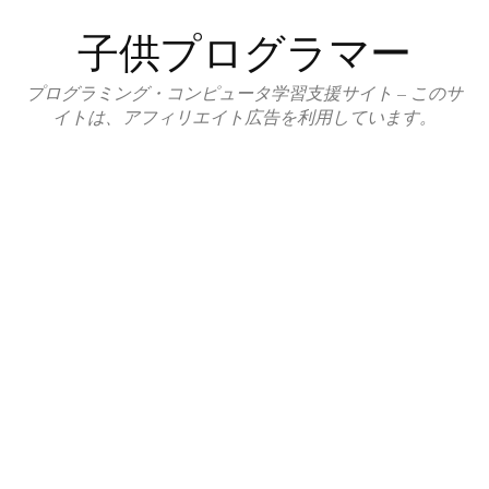
コ
子供プログラマー
ン
テ
プログラミング・コンピュータ学習支援サイト – このサ
ン
イトは、アフィリエイト広告を利用しています。
ツ
へ
ス
キ
ッ
プ