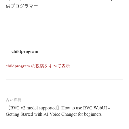
供プログラマー
childprogram
childprogram の投稿をすべて表示
投
古い投稿
【RVC v2 model supported】How to use RVC WebUI –
稿
Getting Started with AI Voice Changer for beginners
ナ
ビ