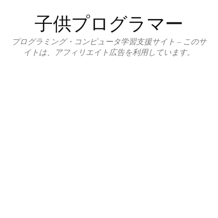
コ
子供プログラマー
ン
テ
プログラミング・コンピュータ学習支援サイト – このサ
ン
イトは、アフィリエイト広告を利用しています。
ツ
へ
ス
キ
ッ
プ