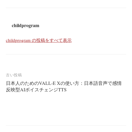
childprogram
childprogram の投稿をすべて表示
投
古い投稿
日本人のためのVALL-E Xの使い方：日本語音声で感情
稿
反映型AIボイスチェンジTTS
ナ
ビ
ゲ
ー
シ