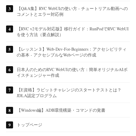
【Q&A集】RVC WebUIの使い方 - チュートリアル動画への
コメントとエラー対応例
【RVC v2モデル対応版】移行ガイド：RunPodでRVC WebUI
を使う方法（要点解説）
【レッスン３】Web-Dev-For-Beginners：アクセシビリティ
の基本 - アクセシブルなWebページの作成
日本人のためのRVC WebUIの使い方：簡単オリジナルAIボ
イスチェンジャー作成
【E資格】ラビットチャレンジのスタートテストとは？
JDLA認定プログラム
【Windows編】ADB環境構築・コマンドの覚書
トップページ