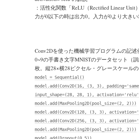
：活性化関数「ReLU（Rectified Linea
力が0以下の時は出力0。入力が0より大き
Conv2Dを使った機械学習プログラムの記
0~9の手書き文字MNISTのデータセット
枚。縦28×横28ピクセル・グレースケール
model = Sequential()
model.add(Conv2D(16, (3, 3), padding='same
input_shape=(28, 28, 1), activation='relu'
model.add(MaxPooling2D(pool_size=(2, 2)))
model.add(Conv2D(128, (3, 3), activation='
model.add(Conv2D(256, (3, 3), activation='
model.add(MaxPooling2D(pool_size=(2, 2)))
model.add(Dropout(0.5))