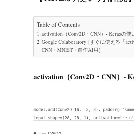
Table of Contents
activation（Conv2D・CNN）- Keras
Google Colaboratory | すぐに使える
CNN・MNIST・自作AI用）
activation（Conv2D・CNN）
model.add(Conv2D(16, (3, 3), padding='same
input_shape=(28, 28, 1), activation='relu'
#コード解説