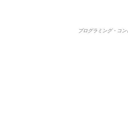
コ
ン
テ
ン
プログラミング・コン
ツ
へ
ス
キ
ッ
プ