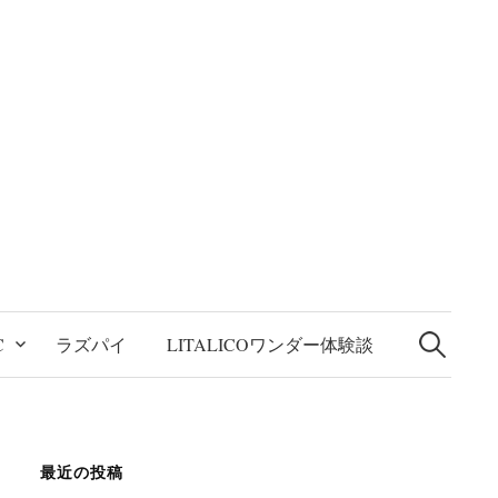
検
索:
C
ラズパイ
LITALICOワンダー体験談
最近の投稿