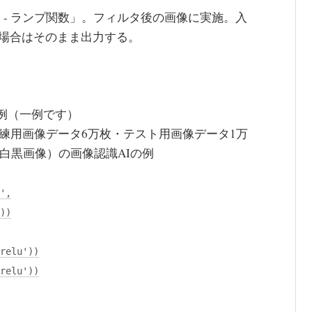
r Unit）- ランプ関数」。フィルタ後の画像に実施。入
い場合はそのまま出力する。
述例（一例です）
（訓練用画像データ6万枚・テスト用画像データ1万
の白黒画像）の画像認識AIの例
',
))
relu'))
relu'))