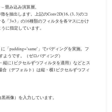
タ – 畳み込み演算層。
抽出します。上記のConv2D(16, (3, 3)のコ
る「3×3」の16種類のフィルタを各マスにかけ
ように指定しています。
adding=’same’」でパディングを実施。フ
すようです。（ゼロパディング）
ピクセル・縦に1ピクセルずつフィルタを適用）などとス
ない場合（デフォルト）は縦・横1ピクセルずつフィ
（白黒画像）を入力しています。