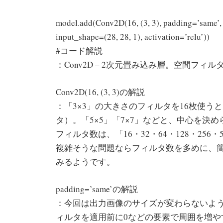
model.add(Conv2D(16, (3, 3), padding=’same’,
input_shape=(28, 28, 1), activation=’relu’))
#コード解説
：Conv2D – 2次元畳み込み層。空間フィル
Conv2D(16, (3, 3)の解説
：「3×3」の大きさのフィルタを16枚使うと
タ）。「5×5」「7×7」などと、中心を決
フィルタ数は、「16・32・64・128・25
複雑そうな問題ならフィルタ数を多めに、
みるようです。
padding=’same’の解説
：今回は出力画像のサイズが変わらないように「p
ィルタを適用前に0などの要素で周囲を増や