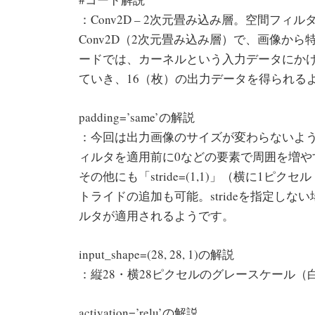
：Conv2D – 2次元畳み込み層。空間フィル
Conv2D（2次元畳み込み層）で、画像から特徴を
ードでは、カーネルという入力データにかけ
ていき、16（枚）の出力データを得られる
padding=’same’の解説
：今回は出力画像のサイズが変わらないように「p
ィルタを適用前に0などの要素で周囲を増や
その他にも「stride=(1,1)」（横に1
トライドの追加も可能。strideを指定し
ルタが適用されるようです。
input_shape=(28, 28, 1)の解説
：縦28・横28ピクセルのグレースケール
activation=’relu’の解説