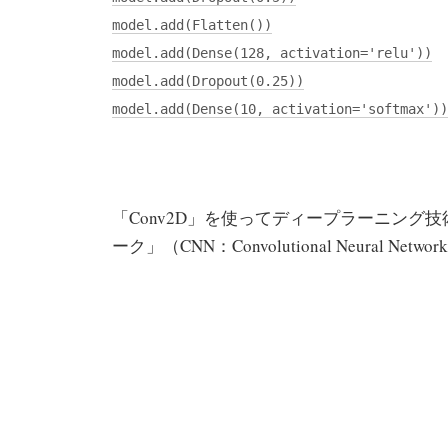
model.add(Flatten())
model.add(Dense(128, activation='relu'))
model.add(Dropout(0.25))
model.add(Dense(10, activation='softmax'))
「Conv2D」を使ってディープラーニング
ーク」（CNN：Convolutional Neural N